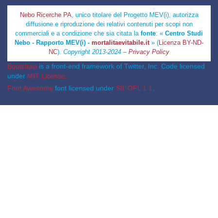
Nebo Ricerche PA
, unico titolare del Progetto MEV(i), autorizza
diffusione e riproduzione dei relativi contenuti per scopi non
commerciali e a condizione che sia citata la
fonte
: «
Centro Studi
Nebo - Rapporto MEV(i) -
mortalitaevitabile.it
» (
Licenza BY-ND-
NC
).
Copyright 2013-2024 –
Privacy Policy
Bootstrap
is a front-end framework of Twitter, Inc. Code licensed
under
MIT License.
Font Awesome
font licensed under
SIL OFL 1.1
.